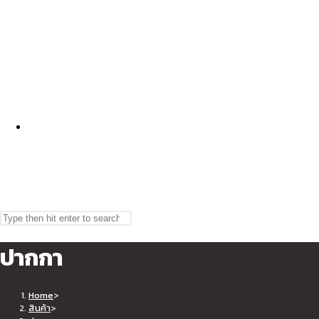
TOGGLE
Search
Press
this
Escape
ปากกา
website
to
WEBSITE
close
the
Home
>
search
สินค้า
>