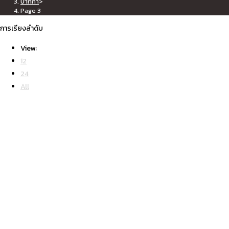
ปากกา
>
panel.
Page 3
การเรียงลำดับ
View:
12
SEARCH
24
All