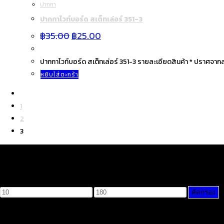
ปากกา
ปากกาไวท์บอร์ด สเต็ทเล่อร์ 351-3
Original
Current
฿
35.00
฿
25.00
price
price
was:
is:
฿35.00.
฿25.00.
ปากกาไวท์บอร์ด สเต็ทเล่อร์ 351-3 รายละเอียดสินค้า * ปราศจาก
หยิบใส่ตะกร้า
1
2
3
Filter by price
ราคา
ราคา
คัดกรอง
ต่ำ
สูงสุด
สุด