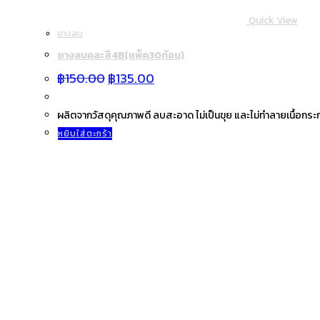
Quick View
ยางลบ
ยางลบคละสี4B(แพ็ค30ก้อน)
Original
Current
฿
150.00
฿
135.00
price
price
was:
is:
฿150.00.
฿135.00.
ผลิตจากวัสดุคุณภาพดี ลบสะอาด ไม่เป็นขุย และไม่ทำลายเนื้อกระ
หยิบใส่ตะกร้า