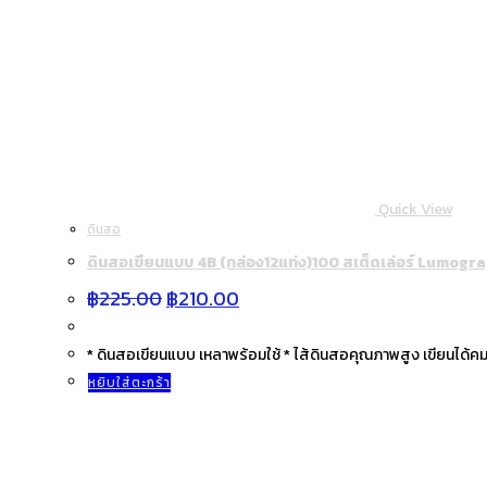
Quick View
ดินสอ
ดินสอเขียนแบบ 4B (กล่อง12แท่ง)100 สเต็ดเล่อร์ Lumogr
Original
Current
฿
225.00
฿
210.00
price
price
was:
is:
฿225.00.
฿210.00.
* ดินสอเขียนแบบ เหลาพร้อมใช้ * ไส้ดินสอคุณภาพสูง เขียนได้ค
หยิบใส่ตะกร้า