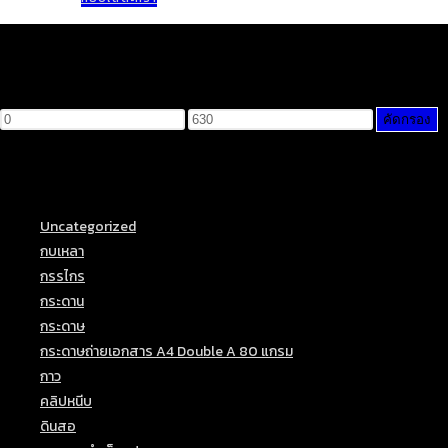
Filter by price
ราคา
ราคา
คัดกรอง
ต่ำ
สูงสุด
สุด
Product categories
Uncategorized
(18)
กบเหลา
(3)
กรรไกร
(3)
กระดาน
(3)
กระดาษ
(22)
กระดาษถ่ายเอกสาร A4 Double A 80 แกรม
(1)
กาว
(4)
คลิปหนีบ
(4)
ดินสอ
(24)