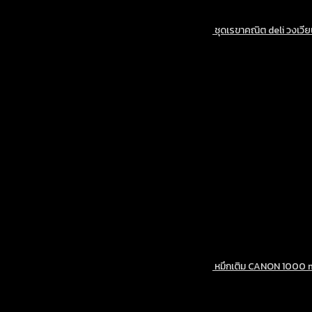
ชุดเรขาคณิต deli วงเวีย
หมึกเติม CANON 1000 
O
p