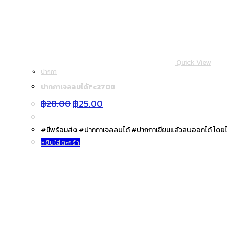
Quick View
ปากกา
ปากกาเจลลบได้Fc2708
Original
Current
฿
28.00
฿
25.00
price
price
was:
is:
฿28.00.
฿25.00.
#มีพร้อมส่ง #ปากกาเจลลบได้ #ปากกาเขียนแล้วลบออกได้ โดยไ
หยิบใส่ตะกร้า