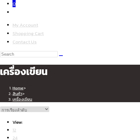
0
Toggle
website
My Account
search
Shopping Cart
Contact Us
Search
this
เครื่องเขียน
website
Home
>
สินค้า
>
เครื่องเขียน
การเรียงลำดับ
View:
12
24