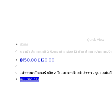
Quick View
ปากกา
ตราม้า ปากกาเคมี 2 หัวตราม้า กล่อง 12 ด้าม ปากกา ปากกาเมจิก 
Original
Current
฿
150.00
฿
120.00
price
price
was:
is:
฿150.00.
฿120.00.
-ปากกามาร์คเกอร์ ชนิด 2 หัว -สะดวกด้วยหัวปากกา 2 รูปแบบในด้
หยิบใส่ตะกร้า