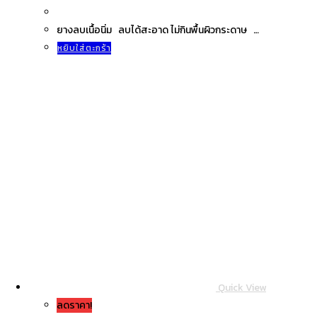
ยางลบเนื้อนิ่ม ลบได้สะอาด ไม่กินพื้นผิวกระดาษ …
หยิบใส่ตะกร้า
Quick View
ลดราคา!