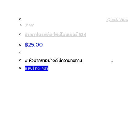
Quick View
ปากกา
ปากกาไตรพลัส ไฟน์ไลนเนอร์ 334
฿
25.00
# หัวปากกาอย่างดี มีความทนทาน …
หยิบใส่ตะกร้า