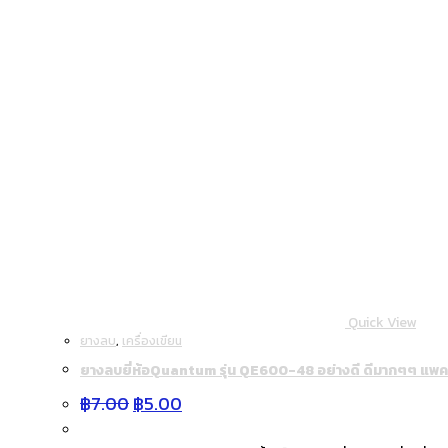
Quick View
ยางลบ
,
เครื่องเขียน
ยางลบยี่ห้อQuantum รุ่น QE600-48 อย่างดี ดีมากๆๆ แพค
Original
Current
฿
7.00
฿
5.00
price
price
was:
is: