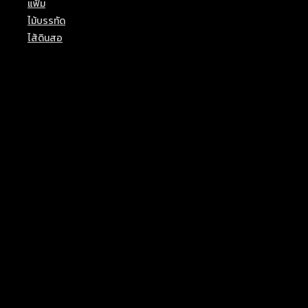
แฟ้ม
(6)
ไม้บรรทัด
(7)
ไส้ดินสอ
(1)
Top Rated Products