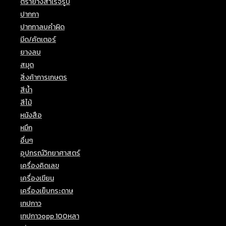
ตรายางสำเร็จรูป
(5)
ปากกา
(25)
ปากกาลบคำผิด
(6)
มีด/คัตเตอร์
(8)
ยางลบ
(9)
สมุด
(24)
สิ่งค้าการเกษตร
(5)
สีน้ำ
(4)
สีไม้
(15)
หนังสือ
(1)
หมึก
(5)
อื่นๆ
(29)
อุปกรณ์วิทยาศาสตร์
(2)
เครื่องคิดเลข
(3)
เครื่องเขียน
(40)
เครื่องเย็บกระดาษ
(1)
เทปกาว
(8)
เทปกาวopp 100หลา
(1)