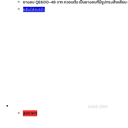
฿7.00.
฿5.00.
ยางลบ QE600-48 จาก ควอนตั้ม เป็นยางลบที่มีรูปทรงสี่เหลี่ยม
หยิบใส่ตะกร้า
Quick View
ลดราคา!