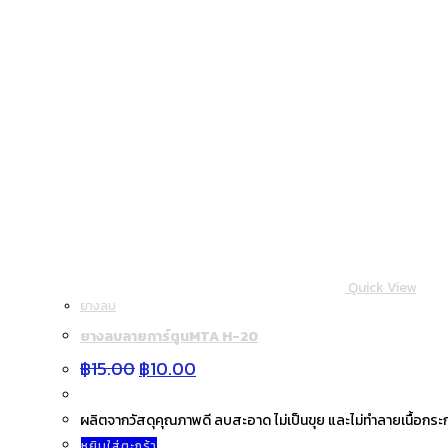
Quick View
ยางลบ
ยางลบลายการ์ตูนMTA H-20
Original
Current
฿
15.00
฿
10.00
price
price
was:
is:
฿15.00.
฿10.00.
ผลิตจากวัสดุคุณภาพดี ลบสะอาด ไม่เป็นขุย และไม่ทำลายเนื้อกระ
หยิบใส่ตะกร้า