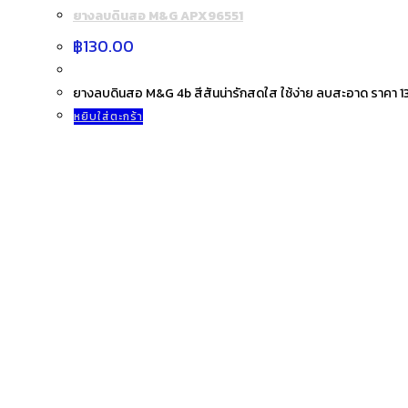
ยางลบดินสอ M&G APX96551
฿
130.00
ยางลบดินสอ M&G 4b สีสันน่ารักสดใส ใช้ง่าย ลบสะอาด ราคา 1
หยิบใส่ตะกร้า