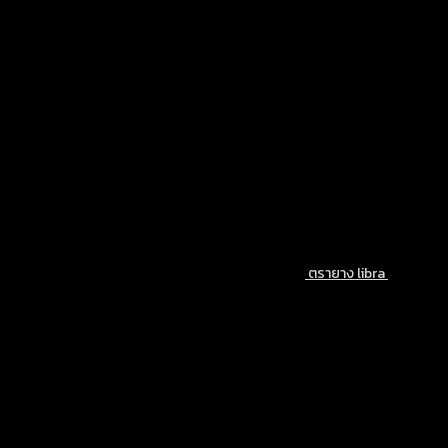
w
฿
ตรายาง libra
฿
65.00