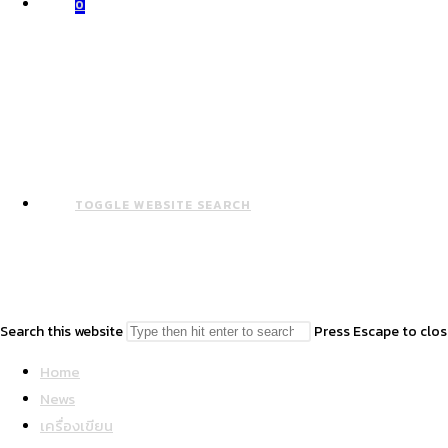
0
TOGGLE WEBSITE SEARCH
Search this website
Press Escape to clos
Home
News
เครื่องเขียน