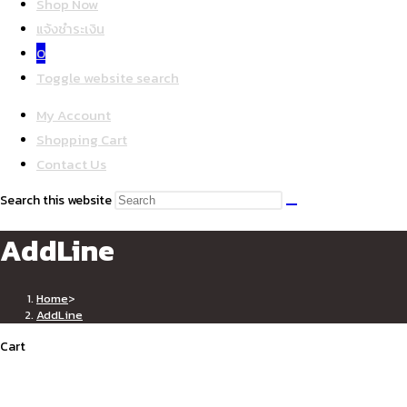
Shop Now
แจ้งชำระเงิน
0
Toggle website search
My Account
Shopping Cart
Contact Us
Search this website
AddLine
Home
>
AddLine
Cart