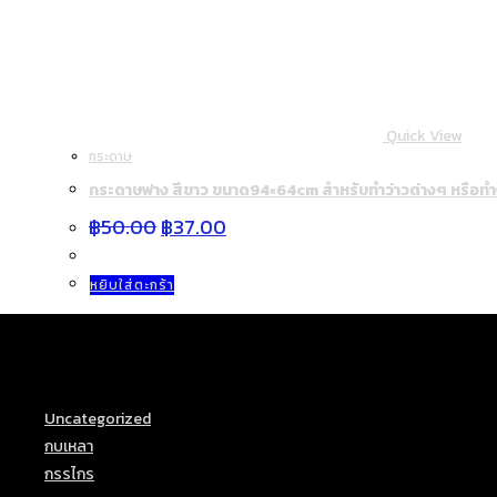
Quick View
กระดาษ
กระดาษฟาง สีขาว ขนาด94×64cm สำหรับทำว่าวต่างๆ หรือทำ
Original
Current
฿
50.00
฿
37.00
price
price
was:
is:
฿50.00.
฿37.00.
หยิบใส่ตะกร้า
Product categories
Uncategorized
(18)
กบเหลา
(3)
กรรไกร
(3)