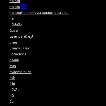
กระดาน
(3)
กระดาษ
(22)
กระดาษถ่ายเอกสาร A4 Double A 80 แกรม
(1)
กาว
(4)
คลิปหนีบ
(4)
ดินสอ
(24)
ตรายางสำเร็จรูป
(5)
ปากกา
(25)
ปากกาลบคำผิด
(6)
มีด/คัตเตอร์
(8)
ยางลบ
(9)
สมุด
(24)
สิ่งค้าการเกษตร
(5)
สีน้ำ
(4)
สีไม้
(15)
หนังสือ
(1)
หมึก
(5)
อื่นๆ
(29)