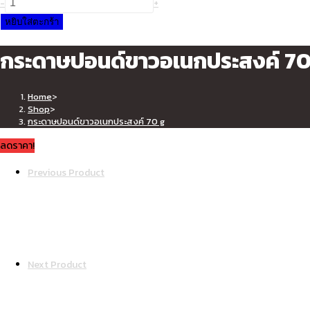
-
+
was:
is:
กระดาษ
หยิบใส่ตะกร้า
฿60.00.
฿30.00.
ปอนด์
กระดาษปอนด์ขาวอเนกประสงค์ 70
ขาว
อเนกประสงค์
70
Home
>
g
Shop
>
ชิ้น
กระดาษปอนด์ขาวอเนกประสงค์ 70 g
ลดราคา!
Previous Product
Next Product