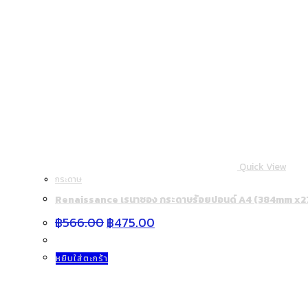
Quick View
กระดาษ
Renaissance เรนาซอง กระดาษร้อยปอนด์ A4 (384mm x2
Original
Current
฿
566.00
฿
475.00
price
price
was:
is:
฿566.00.
฿475.00.
หยิบใส่ตะกร้า