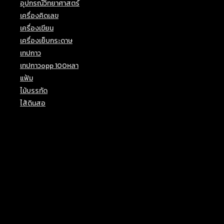
อุปกรณ์วิทยาศาสตร์
(2)
เครื่องคิดเลข
(3)
เครื่องเขียน
(40)
เครื่องเย็บกระดาษ
(1)
เทปกาว
(8)
เทปกาวopp 100หลา
(1)
แฟ้ม
(6)
ไม้บรรทัด
(7)
ไส้ดินสอ
(1)
Top Rated Products