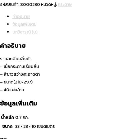
ปอนด์
รหัสสินค้า:
8000230
หมวดหมู่:
กระดาษ
ขาว
คำอธิบาย
อเนกประสงค์
ข้อมูลเพิ่มเติม
70
บทวิจารณ์ (0)
g
ชิ้น
คำอธิบาย
รายละเอียดสิ่งค้า
– เนื้อกระดาษเรียบลื่น
– สีขาวสว่างสะอาดตา
– ขนาด(210×297)
– 40แผ่น/ห่อ
ข้อมูลเพิ่มเติม
น้ำหนัก
0.7 กก.
ขนาด
33 × 23 × 10 เซนติเมตร