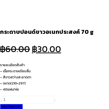
กระดาษปอนด์ขาวอเนกประสงค์ 70 g
Original
Current
฿
60.00
฿
30.00
price
price
was:
is:
รายละเอียดสิ่งค้า
฿60.00.
฿30.00.
– เนื้อกระดาษเรียบลื่น
– สีขาวสว่างสะอาดตา
– ขนาด(210×297)
– 40แผ่น/ห่อ
จำนวน
-
+
กระดาษ
หยิบใส่ตะกร้า