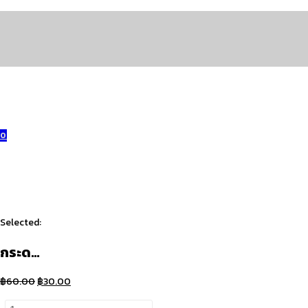
Skip
to
content
0
Selected:
กระด…
Original
Current
฿
60.00
฿
30.00
price
price
จำนวน