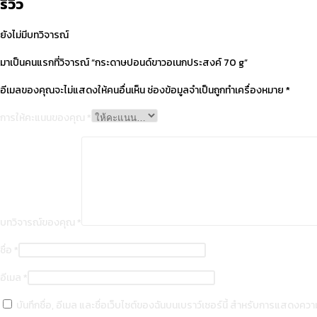
รีวิว
ยังไม่มีบทวิจารณ์
มาเป็นคนแรกที่วิจารณ์ “กระดาษปอนด์ขาวอเนกประสงค์ 70 g”
อีเมลของคุณจะไม่แสดงให้คนอื่นเห็น
ช่องข้อมูลจำเป็นถูกทำเครื่องหมาย
*
การให้คะแนนของคุณ
*
บทวิจารณ์ของคุณ
*
ชื่อ
*
อีเมล
*
บันทึกชื่อ, อีเมล และชื่อเว็บไซต์ของฉันบนเบราว์เซอร์นี้ สำหรับการแสดงความ