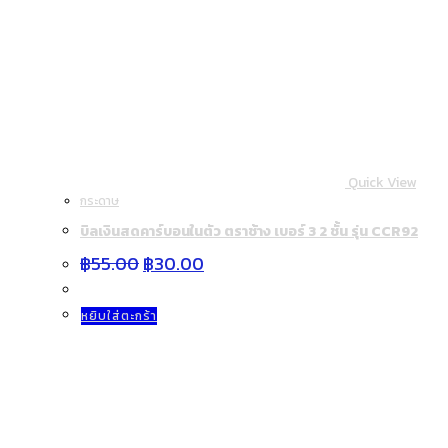
Quick View
กระดาษ
บิลเงินสดคาร์บอนในตัว ตราช้าง เบอร์ 3 2 ชั้น รุ่น CCR92
Original
Current
฿
55.00
฿
30.00
price
price
was:
is:
฿55.00.
฿30.00.
หยิบใส่ตะกร้า