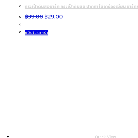
กระเป๋าดินสอน่ารัก กระเป๋าดินสอ ปากกา ใส่เครื่องเขียน น่าร
Original
Current
฿
39.00
฿
29.00
price
price
was:
is:
฿39.00.
฿29.00.
หยิบใส่ตะกร้า
Quick View