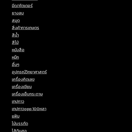
มีด/คัตเตอร์
(8)
ยางลบ
(9)
สมุด
(24)
สิ่งค้าการเกษตร
(5)
สีน้ำ
(4)
สีไม้
(15)
หนังสือ
(1)
หมึก
(5)
อื่นๆ
(29)
อุปกรณ์วิทยาศาสตร์
(2)
เครื่องคิดเลข
(3)
เครื่องเขียน
(40)
เครื่องเย็บกระดาษ
(1)
เทปกาว
(8)
เทปกาวopp 100หลา
(1)
แฟ้ม
(6)
ไม้บรรทัด
(7)
ไส้ดินสอ
(1)