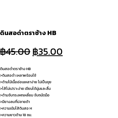
ดินสอดำตราช้าง HB
Original
Current
฿
45.00
฿
35.00
price
price
was:
is:
ดินสอดำตราช้าง HB
฿45.00.
฿35.00.
>ดินสอดำ เหลาพร้อมใช้
>ด้ามไม้เนื้ออ่อนเหลาง่าย ไม่เป็นขุย
>ไส้ไม่เปราะง่าย เขียนได้นุ่มและลื่น
>ด้ามจับทรงหกเหลี่ยม จับถนัดมือ
>มียางลบที่ปลายด้า
>ความเข้มไส้ดินสอ H
>ความยาวด้าม 18 ซม.