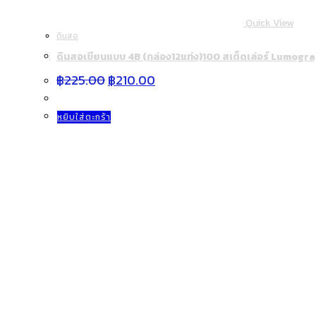
Quick View
ดินสอ
ดินสอเขียนแบบ 4B (กล่อง12แท่ง)100 สเต็ดเล่อร์ Lumogr
Original
Current
฿
225.00
฿
210.00
price
price
was:
is:
฿225.00.
฿210.00.
หยิบใส่ตะกร้า