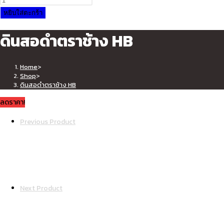
was:
is:
ดินสอ
หยิบใส่ตะกร้า
฿45.00.
฿35.00.
ดำ
ดินสอดำตราช้าง HB
ตรา
ช้าง
HB
Home
>
ชิ้น
Shop
>
ดินสอดำตราช้าง HB
ลดราคา!
Previous Product
Next Product