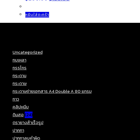
price
price
was:
is:
฿200.00.
฿159.00.
หยิบใส่ตะกร้า
Product categories
Uncategorized
(18)
กบเหลา
(3)
กรรไกร
(3)
กระดาน
(3)
กระดาษ
(22)
กระดาษถ่ายเอกสาร A4 Double A 80 แกรม
(1)
กาว
(4)
คลิปหนีบ
(4)
ดินสอ
(24)
ตรายางสำเร็จรูป
(5)
ปากกา
(25)
ปากกาลบคำผิด
(6)