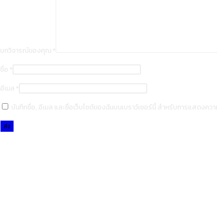
บทวิจารณ์ของคุณ
*
ชื่อ
*
อีเมล
*
บันทึกชื่อ, อีเมล และชื่อเว็บไซต์ของฉันบนเบราว์เซอร์นี้ สำหรับการแสดงความ
Opens
in
a
new
window