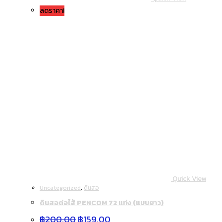
ลดราคา!
Quick View
Uncategorized
,
ดินสอ
ดินสอต่อไส้ PENCOM 72 แท่ง (แบบยาว)
Original
Current
฿
200.00
฿
159.00