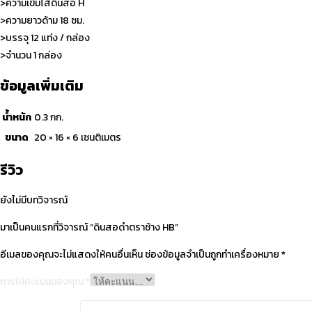
>ความเข้มไส้ดินสอ H
>ความยาวด้าม 18 ซม.
>บรรจุ 12 แท่ง / กล่อง
>จำนวน 1 กล่อง
ข้อมูลเพิ่มเติม
น้ำหนัก
0.3 กก.
ขนาด
20 × 16 × 6 เซนติเมตร
รีวิว
ยังไม่มีบทวิจารณ์
มาเป็นคนแรกที่วิจารณ์ “ดินสอดำตราช้าง HB”
อีเมลของคุณจะไม่แสดงให้คนอื่นเห็น
ช่องข้อมูลจำเป็นถูกทำเครื่องหมาย
*
การให้คะแนนของคุณ
*