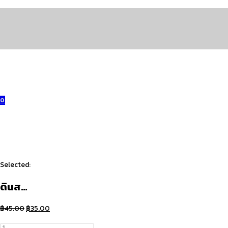
Skip
to
content
0
Selected:
ดินส…
Original
Current
฿
45.00
฿
35.00
price
price
จำนวน