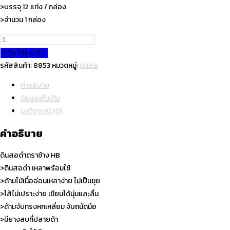
>บรรจุ 12 แท่ง / กล่อง
>จำนวน 1 กล่อง
จำนวน
ดินสอ
หยิบใส่ตะกร้า
ดำ
รหัสสินค้า:
8853
หมวดหมู่:
ดินสอ
ตรา
คำอธิบาย
ช้าง
ข้อมูลเพิ่มเติม
HB
บทวิจารณ์ (0)
ชิ้น
คำอธิบาย
ดินสอดำตราช้าง HB
>ดินสอดำ เหลาพร้อมใช้
>ด้ามไม้เนื้ออ่อนเหลาง่าย ไม่เป็นขุย
>ไส้ไม่เปราะง่าย เขียนได้นุ่มและลื่น
>ด้ามจับทรงหกเหลี่ยม จับถนัดมือ
>มียางลบที่ปลายด้า