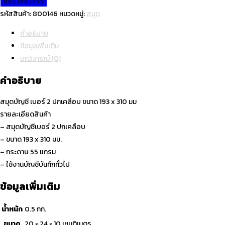
สมุด
หยิบใส่ตะกร้า
บัญชี
รหัสสินค้า:
800146
หมวดหมู่:
สมุด
เบอร์
คำอธิบาย
2
ข้อมูลเพิ่มเติม
ปก
บทวิจารณ์ (0)
เคลือบ
ขนาด
คำอธิบาย
193
x
สมุดบัญชี เบอร์ 2 ปกเคลือบ ขนาด 193 x 310 มม
310
รายละเอียดสินค้า
มม
– สมุดบัญชีเบอร์ 2 ปกเคลือบ
ชิ้น
– ขนาด 193 x 310 มม.
– กระดาษ 55 แกรม
– ใช้งานบัญชีบันทึกทั่วไป
ข้อมูลเพิ่มเติม
น้ำหนัก
0.5 กก.
ขนาด
20 × 24 × 10 เซนติเมตร