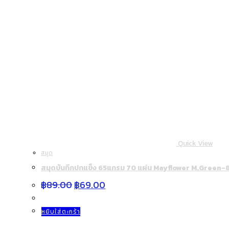
Quick View
สมุด
สมุดบันทึกปกแข็ง 65แกรม 70 แผ่น Mayflower M.Green-8
Original
Current
฿
89.00
฿
69.00
price
price
was:
is:
฿89.00.
฿69.00.
หยิบใส่ตะกร้า