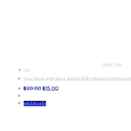
Quick View
สมุด
Tear Book with lines สมุดฉีก มีเส้น 55แกรม 13x19cm 10
Original
Current
฿
20.00
฿
15.00
price
price
was:
is:
฿20.00.
฿15.00.
หยิบใส่ตะกร้า