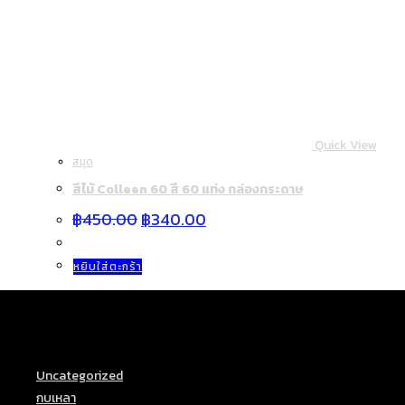
Quick View
สมุด
สีไม้ Colleen 60 สี 60 แท่ง กล่องกระดาษ
Original
Current
฿
450.00
฿
340.00
price
price
was:
is:
฿450.00.
฿340.00.
หยิบใส่ตะกร้า
Product categories
Uncategorized
(18)
กบเหลา
(3)