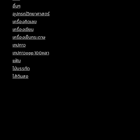
อื่นๆ
(29)
อุปกรณ์วิทยาศาสตร์
(2)
เครื่องคิดเลข
(3)
เครื่องเขียน
(40)
เครื่องเย็บกระดาษ
(1)
เทปกาว
(8)
เทปกาวopp 100หลา
(1)
แฟ้ม
(6)
ไม้บรรทัด
(7)
ไส้ดินสอ
(1)
Top Rated Products