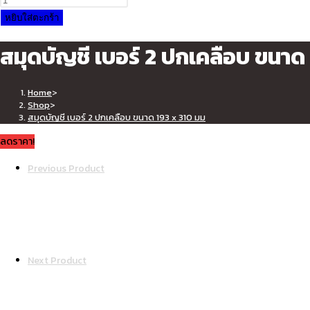
was:
is:
สมุด
หยิบใส่ตะกร้า
฿69.00.
฿45.00.
บัญชี
สมุดบัญชี เบอร์ 2 ปกเคลือบ ขนาด
เบอร์
2
ปก
Home
>
เคลือบ
Shop
>
สมุดบัญชี เบอร์ 2 ปกเคลือบ ขนาด 193 x 310 มม
ขนาด
193
ลดราคา!
x
Previous Product
310
มม
ชิ้น
Next Product