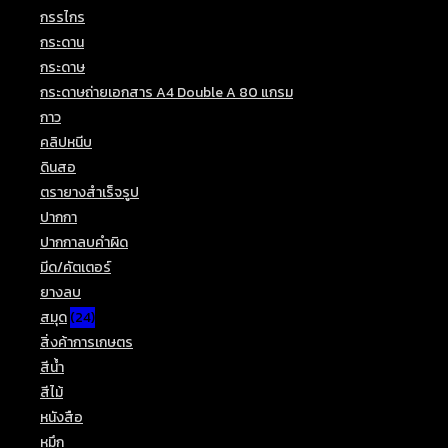
กรรไกร
(3)
กระดาน
(3)
กระดาษ
(22)
กระดาษถ่ายเอกสาร A4 Double A 80 แกรม
(1)
กาว
(4)
คลิปหนีบ
(4)
ดินสอ
(24)
ตรายางสำเร็จรูป
(5)
ปากกา
(25)
ปากกาลบคำผิด
(6)
มีด/คัตเตอร์
(8)
ยางลบ
(9)
สมุด
(24)
สิ่งค้าการเกษตร
(5)
สีน้ำ
(4)
สีไม้
(15)
หนังสือ
(1)
หมึก
(5)