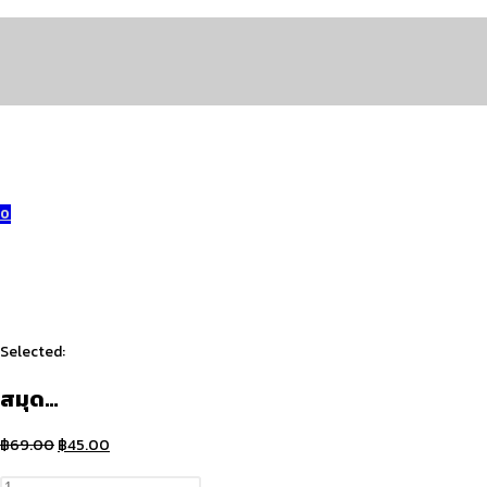
Skip
to
content
0
Selected:
สมุด…
Original
Current
฿
69.00
฿
45.00
price
price
จำนวน