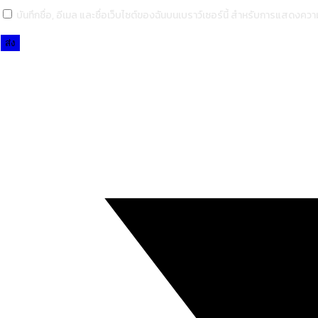
บันทึกชื่อ, อีเมล และชื่อเว็บไซต์ของฉันบนเบราว์เซอร์นี้ สำหรับการแสดงความ
Opens
in
a
new
window