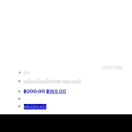
Quick View
อื่นๆ
เครื่องเย็บ แม็กซ์ HD-10D คละสี
Original
Current
฿
200.00
฿
169.00
price
price
was:
is:
฿200.00.
฿169.00.
หยิบใส่ตะกร้า
Product categories