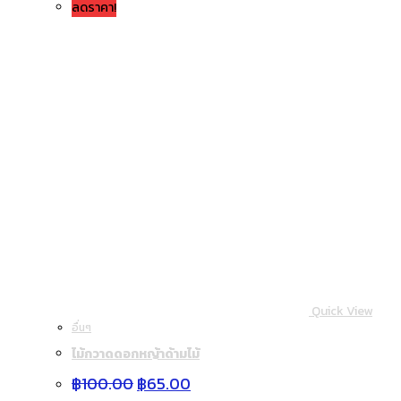
ลดราคา!
Quick View
อื่นๆ
ไม้กวาดดอกหญ้าด้ามไม้
Original
Current
฿
100.00
฿
65.00
price
price