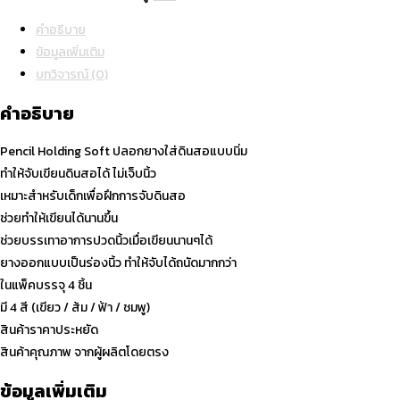
Pencil
คำอธิบาย
Holding
ข้อมูลเพิ่มเติม
Soft
บทวิจารณ์ (0)
ปลอก
ยาง
คำอธิบาย
ใส่
ดินสอ
Pencil Holding Soft ปลอกยางใส่ดินสอแบบนิ่ม
แบบ
ทำให้จับเขียนดินสอได้ ไม่เจ็บนิ้ว
นิ่ม
เหมาะสำหรับเด็กเพื่อฝึกการจับดินสอ
(แพ็ค
ช่วยทำให้เขียนได้นานขึ้น
4
ช่วยบรรเทาอาการปวดนิ้วเมื่อเขียนนานๆได้
ชิ้น
ยางออกแบบเป็นร่องนิ้ว ทำให้จับได้ถนัดมากกว่า
4
ในแพ็คบรรจุ 4 ชิ้น
สี)
มี 4 สี (เขียว / ส้ม / ฟ้า / ชมพู)
เครื่อง
สินค้าราคาประหยัด
เขียน
สินค้าคุณภาพ จากผู้ผลิตโดยตรง
ปากกา
ข้อมูลเพิ่มเติม
ดินสอ