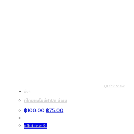
Quick View
อื่นๆ
ที่โกยผงไม่มีฝาปิด สีเงิน
Original
Current
฿
100.00
฿
75.00
price
price
was:
is:
฿100.00.
฿75.00.
หยิบใส่ตะกร้า