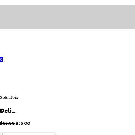
Skip
to
content
0
Selected:
Deli…
Original
Current
฿
65.00
฿
25.00
price
price
จำนวน