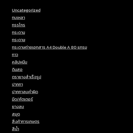
Uncategorized
(18)
กบเหลา
(3)
กรรไกร
(3)
กระดาน
(3)
กระดาษ
(22)
กระดาษถ่ายเอกสาร A4 Double A 80 แกรม
(1)
กาว
(4)
คลิปหนีบ
(4)
ดินสอ
(24)
ตรายางสำเร็จรูป
(5)
ปากกา
(25)
ปากกาลบคำผิด
(6)
มีด/คัตเตอร์
(8)
ยางลบ
(9)
สมุด
(24)
สิ่งค้าการเกษตร
(5)
สีน้ำ
(4)