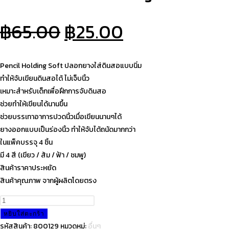
เขียน
ปากกา
Original
Current
฿
65.00
฿
25.00
ดินสอ
อุปกรณ์
price
price
การ
was:
is:
เรียน
Pencil Holding Soft ปลอกยางใส่ดินสอแบบนิ่ม
school
฿65.00.
฿25.00.
ทำให้จับเขียนดินสอได้ ไม่เจ็บนิ้ว
ชิ้น
เหมาะสำหรับเด็กเพื่อฝึกการจับดินสอ
ช่วยทำให้เขียนได้นานขึ้น
ช่วยบรรเทาอาการปวดนิ้วเมื่อเขียนนานๆได้
ยางออกแบบเป็นร่องนิ้ว ทำให้จับได้ถนัดมากกว่า
ในแพ็คบรรจุ 4 ชิ้น
มี 4 สี (เขียว / ส้ม / ฟ้า / ชมพู)
สินค้าราคาประหยัด
สินค้าคุณภาพ จากผู้ผลิตโดยตรง
จำนวน
Deli
หยิบใส่ตะกร้า
0507
รหัสสินค้า:
800129
หมวดหมู่:
อื่นๆ