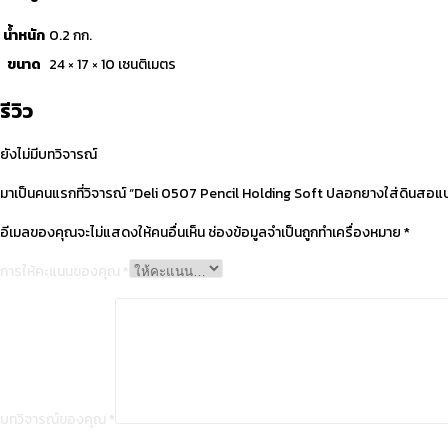
อุปกรณ์
น้ำหนัก
0.2 กก.
การ
ขนาด
24 × 17 × 10 เซนติเมตร
เรียน
school
รีวิว
ชิ้น
ยังไม่มีบทวิจารณ์
มาเป็นคนแรกที่วิจารณ์ “Deli 0507 Pencil Holding Soft ปลอกยางใส่ดินสอแบบนิ
อีเมลของคุณจะไม่แสดงให้คนอื่นเห็น
ช่องข้อมูลจำเป็นถูกทำเครื่องหมาย
*
การให้คะแนนของคุณ
*
บทวิจารณ์ของคุณ
*