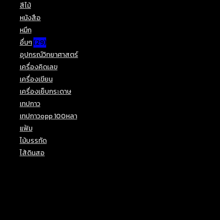
สีไม้
(15)
หนังสือ
(1)
หมึก
(5)
อื่นๆ
(29)
อุปกรณ์วิทยาศาสตร์
(2)
เครื่องคิดเลข
(3)
เครื่องเขียน
(40)
เครื่องเย็บกระดาษ
(1)
เทปกาว
(8)
เทปกาวopp 100หลา
(1)
แฟ้ม
(6)
ไม้บรรทัด
(7)
ไส้ดินสอ
(1)
Top Rated Products