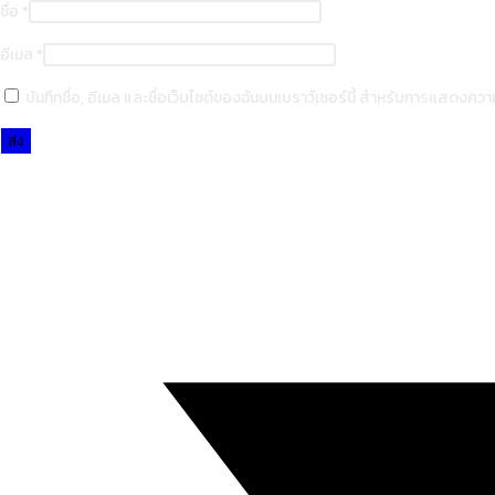
ชื่อ
*
อีเมล
*
บันทึกชื่อ, อีเมล และชื่อเว็บไซต์ของฉันบนเบราว์เซอร์นี้ สำหรับการแสดงความ
Opens
in
a
new
window