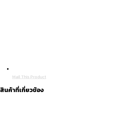
Mail This Product
สินค้าที่เกี่ยวข้อง
Quick View
ลดราคา!
Quick View
สมุด
บัตรตอกลงเวลา
Original
Current
฿
150.00
฿
100.00
price
price
was:
is:
฿150.00.
฿100.00.
หยิบใส่ตะกร้า
Quick View
ลดราคา!
Quick View