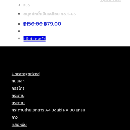
หมึกเติม EFSON ขนาด 10
ที่อยู่ติดต่อสาขาที่1
สามารถติดต่อเราได้ที่นี้
ที่อยู่
160/26ม.2ต.พะวงอ.เมืองจ.สงขลา90100
Phone:
087-3982120
Mobile:
091-8476358
Fax:
074-447615
Opens
Email:
support@rianplearnstationery.com
in
Website:
https://rianplearnstationery.com
Opens
your
https://lin.ee/kZ9VR8I
in
application
ที่อยู่ติดต่อสาขาที่2
your
สามารถติดต่อเราได้ที่
application