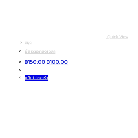
กบเหลา
(3)
กรรไกร
(3)
กระดาน
(3)
กระดาษ
(22)
กระดาษถ่ายเอกสาร A4 Double A 80 แกรม
(1)
กาว
(4)
คลิปหนีบ
(4)
ดินสอ
(24)
ตรายางสำเร็จรูป
(5)
ปากกา
(25)
ปากกาลบคำผิด
(6)
มีด/คัตเตอร์
(8)
ยางลบ
(9)
สมุด
(24)
สิ่งค้าการเกษตร
(5)
สีน้ำ
(4)
สีไม้
(15)
หนังสือ
(1)