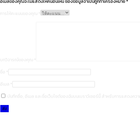
บทวิจารณ์ของคุณ
*
ชื่อ
*
อีเมล
*
บันทึกชื่อ, อีเมล และชื่อเว็บไซต์ของฉันบนเบราว์เซอร์นี้ สำหรับการแสดงความ
Opens
in
a
new
window