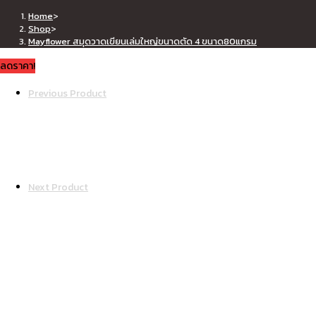
เล่ม
Home
>
ใหญ่
Shop
>
Mayflower สมุดวาดเขียนเล่มใหญ่ขนาดตัด 4 ขนาด80แกรม
ขนาด
ตัด
ลดราคา!
4
Previous Product
ขนาด80แกรม
ชิ้น
Next Product
Mayflower สมุดวาดเขียนเล่มใหญ่ขนาด
Original
Current
฿
25.00
฿
15.00
price
price
was:
is:
รายละเอียด