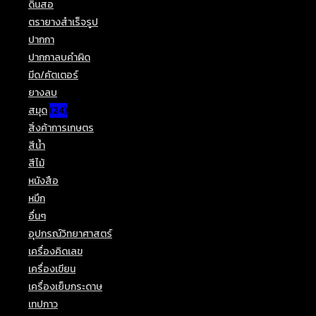
ที่อยู่
228/20ม.5ต.สทิ้งหม้ออ.สิงหครจ.สงขลา90280
Phone:
090-5632825
Mobile:
091-8476358
Fax:
074-447615
Opens
Email:
support@rianplearnstationery.com
in
Website:
https://rianplearnstationery.com
Opens
your
https://lin.ee/kZ9VR8I
in
application
สาขาที่2
your
application
คำแนะนำเปิดร้านเครื่องเขียน
15 ธันวาคม 2020
/