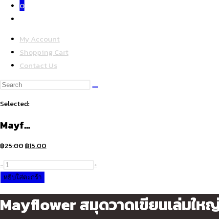
0
Toggle
website
My Account
search
Shopping Cart
Contact Us
Search
this
Selected:
website
Mayf…
Original
Current
฿
25.00
฿
15.00
price
price
จำนวน
-
+
was:
is:
Mayflower
หยิบใส่ตะกร้า
฿25.00.
฿15.00.
สมุด
Mayflower สมุดวาดเขียนเล่มให
วาด
เขียน