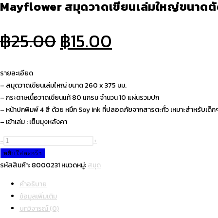
฿25.00.
฿15.00.
– สมุดวาดเขียนเล่มใหญ่ ขนาด 260 x 375 มม.
– กระดาษเนื้อวาดเขียนแท้ 80 แกรม จำนวน 10 แผ่นรวมปก
– หน้าปกพิมพ์ 4 สี ด้วย หมึก Soy Ink ที่ปลอดภัยจากสารตะกั่ว เหมาะสำหรับเด็ก
– เข้าเล่ม : เย็บมุงหลังคา
จำนวน
-
+
Mayflower
หยิบใส่ตะกร้า
สมุด
รหัสสินค้า:
8000231
หมวดหมู่:
สมุด
วาด
คำอธิบาย
เขียน
ข้อมูลเพิ่มเติม
เล่ม
บทวิจารณ์ (0)
ใหญ่
ขนาด
คำอธิบาย
ตัด
4
รายละเอียด
ขนาด80แกรม
– สมุดวาดเขียนเล่มใหญ่ ขนาด 260 x 375 มม.
ชิ้น
– กระดาษเนื้อวาดเขียนแท้ 80 แกรม จำนวน 10 แผ่นรวมปก
– หน้าปกพิมพ์ 4 สี ด้วย หมึก Soy Ink ที่ปลอดภัยจากสารตะกั่ว เหมาะสำหรับเด็ก