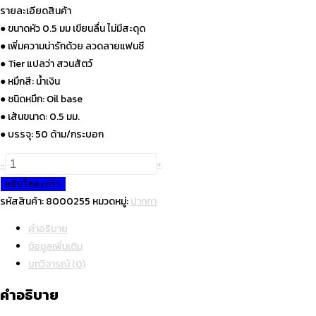
฿250.00.
฿165.00.
รายละเอียดสินค้า
● ขนาดหัว 0.5 มม เขียนลื่น ไม่มีสะดุด
● เพิ่มความน่ารักด้วย ลวดลายแฟนซี
● Tier แปลว่า สวนสัตว์
● หมึกสี: น้ำเงิน
● ชนิดหมึก: Oil base
● เส้นขนาด: 0.5 มม.
● บรรจุ: 50 ด้าม/กระบอก
จำนวน
-
+
Quantum
หยิบใส่ตะกร้า
ปากกา
รหัสสินค้า:
8000255
หมวดหมู่:
ปากกา
แฟนซี
คำอธิบาย
เทียร์
ข้อมูลเพิ่มเติม
0.5
บทวิจารณ์ (0)
น้ำเงิน
คละ
คำอธิบาย
สี