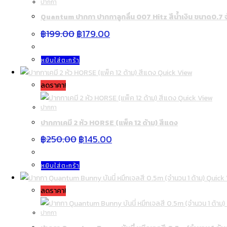
ปากกา
Quantum ปากกา ปากกาลูกลื่น 007 Hitz สีน้ำเงิน ขนาด0.7 
Original
Current
฿
199.00
฿
179.00
price
price
was:
is:
฿199.00.
฿179.00.
หยิบใส่ตะกร้า
Quick View
ลดราคา!
Quick View
ปากกา
ปากกาเคมี 2 หัว HORSE (แพ็ค 12 ด้าม) สีแดง
Original
Current
฿
250.00
฿
145.00
price
price
was:
is:
฿250.00.
฿145.00.
หยิบใส่ตะกร้า
Quick 
ลดราคา!
ปากกา