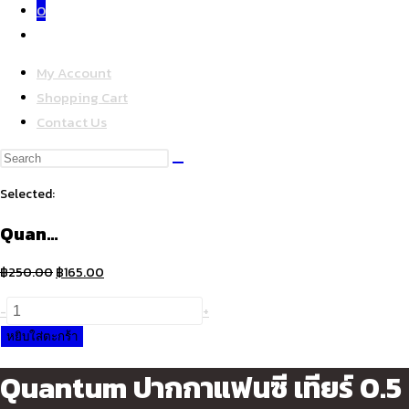
0
Toggle
website
My Account
search
Shopping Cart
Contact Us
Search
this
Selected:
website
Quan…
Original
Current
฿
250.00
฿
165.00
price
price
จำนวน
-
+
was:
is:
Quantum
หยิบใส่ตะกร้า
฿250.00.
฿165.00.
ปากกา
Quantum ปากกาแฟนซี เทียร์ 0.5 น
แฟนซี
เทียร์