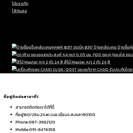
ไม้บรรทัด
(7)
ไส้ดินสอ
(1)
Top Rated Products
Ori
สีไม้ Master Art 2 หัว 24 สี
฿
85.00
฿
6
pri
was
฿85
ที่อยู่ติดต่อสาขาที่1
สามารถติดต่อเราได้ที่นี้
ที่อยู่
160/26ม.2ต.พะวงอ.เมืองจ.สงขลา90100
Phone:
087-3982120
Mobile:
091-8476358