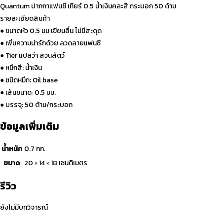
กระบอก
Quantum ปากกาแฟนซี เทียร์ 0.5 น้ำเงินคละสี กระบอก 50 ด้าม
50
รายละเอียดสินค้า
ด้าม
● ขนาดหัว 0.5 มม เขียนลื่น ไม่มีสะดุด
ชิ้น
● เพิ่มความน่ารักด้วย ลวดลายแฟนซี
● Tier แปลว่า สวนสัตว์
● หมึกสี: น้ำเงิน
● ชนิดหมึก: Oil base
● เส้นขนาด: 0.5 มม.
● บรรจุ: 50 ด้าม/กระบอก
ข้อมูลเพิ่มเติม
น้ำหนัก
0.7 กก.
ขนาด
20 × 14 × 18 เซนติเมตร
รีวิว
ยังไม่มีบทวิจารณ์