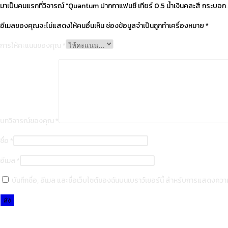
มาเป็นคนแรกที่วิจารณ์ “Quantum ปากกาแฟนซี เทียร์ 0.5 น้ำเงินคละสี กระบอก 
อีเมลของคุณจะไม่แสดงให้คนอื่นเห็น
ช่องข้อมูลจำเป็นถูกทำเครื่องหมาย
*
การให้คะแนนของคุณ
*
บทวิจารณ์ของคุณ
*
ชื่อ
*
อีเมล
*
บันทึกชื่อ, อีเมล และชื่อเว็บไซต์ของฉันบนเบราว์เซอร์นี้ สำหรับการแสดงความ
Opens