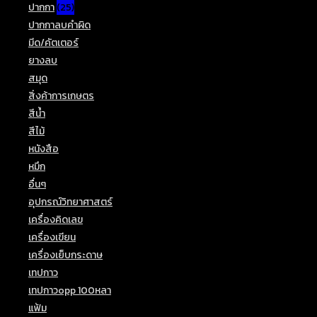
ปากกา
(25)
ปากกาลบคำผิด
(6)
มีด/คัตเตอร์
(8)
ยางลบ
(9)
สมุด
(24)
สิ่งค้าการเกษตร
(5)
สีน้ำ
(4)
สีไม้
(15)
หนังสือ
(1)
หมึก
(5)
อื่นๆ
(29)
อุปกรณ์วิทยาศาสตร์
(2)
เครื่องคิดเลข
(3)
เครื่องเขียน
(40)
เครื่องเย็บกระดาษ
(1)
เทปกาว
(8)
เทปกาวopp 100หลา
(1)
แฟ้ม
(6)