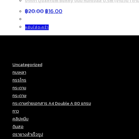
ปากกา Quantum Bunny บันนี่ หมึกเจลสี 0.5m (จำนวน 1 ด้า
Original
Current
฿
20.00
฿
16.00
price
price
was:
is:
฿20.00.
฿16.00.
หยิบใส่ตะกร้า
Product categories
Uncategorized
(18)
กบเหลา
(3)
กรรไกร
(3)
กระดาน
(3)
กระดาษ
(22)
กระดาษถ่ายเอกสาร A4 Double A 80 แกรม
(1)
กาว
(4)
คลิปหนีบ
(4)
ดินสอ
(24)
ตรายางสำเร็จรูป
(5)