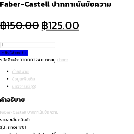
Faber-Castell ปากกาเน้นข้อความ
Original
Current
฿
150.00
฿
125.00
price
price
was:
is:
จำนวน
Faber-
฿150.00.
฿125.00.
หยิบใส่ตะกร้า
Castell
รหัสสินค้า:
83000324
หมวดหมู่:
ปากกา
ปากกา
คำอธิบาย
เน้น
ข้อมูลเพิ่มเติม
ข้อความ
บทวิจารณ์ (0)
ชิ้น
คำอธิบาย
Faber-Castell
ปากกาเน้นข้อความ
รายละเอียดสินค้า
รุ่น : since 1761