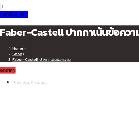
panel.
price
price
จำนวน
was:
is:
Faber-
หยิบใส่ตะกร้า
฿150.00.
฿125.00.
Castell
Faber-Castell ปากกาเน้นข้อควา
ปากกา
เน้น
SEARCH
ข้อความ
Home
>
ชิ้น
Shop
>
Faber-Castell ปากกาเน้นข้อความ
ลดราคา!
Previous Product