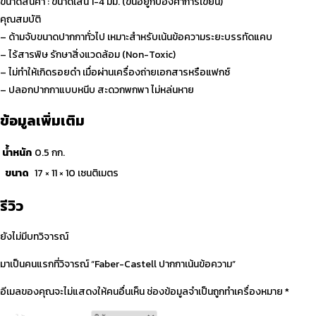
ขนาดสินค้า : ขนาดเส้น 1-4 มม. (ขึ้นอยู่กับองศาการเขียน)
คุณสมบัติ
– ด้ามจับขนาดปากกาทั่วไป เหมาะสำหรับเน้นข้อความระยะบรรทัดแคบ
– ไร้สารพิษ รักษาสิ่งแวดล้อม (Non-Toxic)
– ไม่ทำให้เกิดรอยดำ เมื่อผ่านเครื่องถ่ายเอกสารหรือแฟกซ์
– ปลอกปากกาแบบหนีบ สะดวกพกพา ไม่หล่นหาย
ข้อมูลเพิ่มเติม
น้ำหนัก
0.5 กก.
ขนาด
17 × 11 × 10 เซนติเมตร
รีวิว
ยังไม่มีบทวิจารณ์
มาเป็นคนแรกที่วิจารณ์ “Faber-Castell ปากกาเน้นข้อความ”
อีเมลของคุณจะไม่แสดงให้คนอื่นเห็น
ช่องข้อมูลจำเป็นถูกทำเครื่องหมาย
*