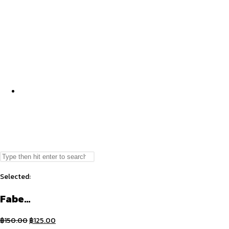
TOGGLE
Search
Press
this
Escape
Selected:
website
to
WEBSITE
close
Fabe…
the
search
Original
Current
฿
150.00
฿
125.00